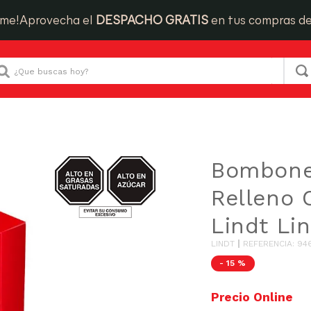
ime!
Aprovecha el
DESPACHO GRATIS
en tus compras d
Que buscas hoy?
Bombones con Relleno Cremoso Lindt Lindor 75g
AZUCAR/GRASAS-
Bombone
SAT
Relleno
Lindt Li
LINDT
REFERENCIA
:
94
-
15 %