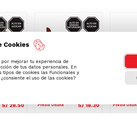
Podrían interesarte
CAR/GRASAS-
AZUCAR/GRASAS-
e Cookies
SAT
SAT
or mejorar tu experiencia de
ección de tus datos personales. En
 tipos de cookies las Funcionales y
n ¿consiente el uso de las cookies?
t Lindor
Bombones con Crema de
Bombones
Maní Princesa 16un
de Crema
Bon 270g
S/
28
.
50
S/
18
.
30
Precio Online
Precio Onli