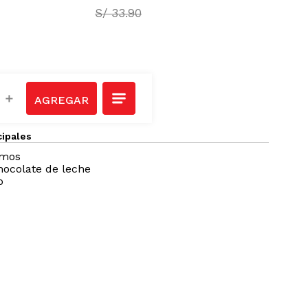
S/
28
.
90
S/
33
.
90
＋
cipales
amos
ocolate de leche
o