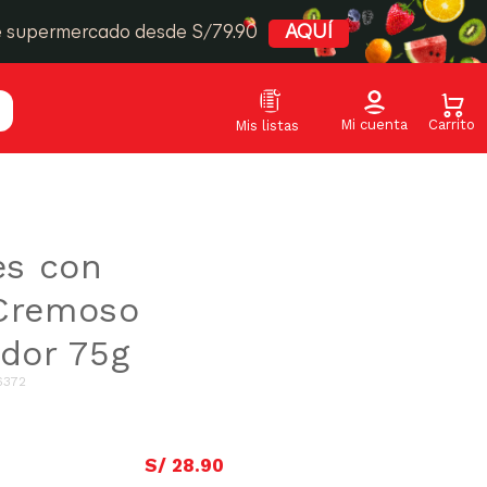
e supermercado desde S/79.90
AQUÍ
s con
 Cremoso
ndor 75g
6372