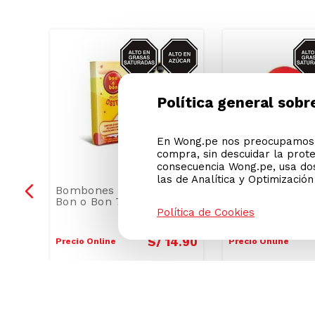
GRASAS-
AZUCAR/GRASAS-
AZU
Política general sobr
SAT
En Wong.pe nos preocupamos p
compra, sin descuidar la prot
consecuencia Wong.pe, usa dos
las de Analítica y Optimizació
Política de Cookies
a
Bombones Mini Osito
Bombones Lind
Bon o Bon 77g
Corazón 50g
2
.
20
S/
14
.
90
Precio Online
Precio Online