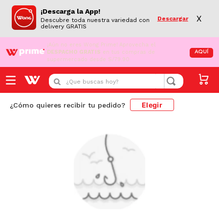
¡Descarga la App!
X
Descargar
Descubre toda nuestra variedad con
delivery GRATIS
¡Aún no eres Wong Prime!
Aprovecha el
DESPACHO GRATIS
en tus compras de
AQUÍ
supermercado desde S/79.90
¿Que buscas hoy?
Elegir
¿Cómo quieres recibir tu pedido?