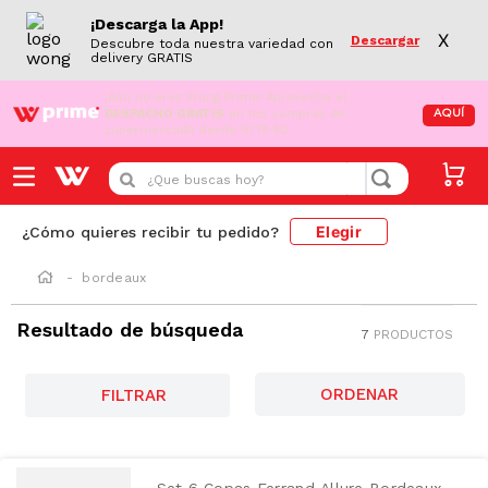
¡Descarga la App!
X
Descargar
Descubre toda nuestra variedad con
delivery GRATIS
¡Aún no eres Wong Prime!
Aprovecha el
DESPACHO GRATIS
en tus compras de
AQUÍ
supermercado desde S/79.90
¿Que buscas hoy?
Elegir
¿Cómo quieres recibir tu pedido?
bordeaux
Resultado de búsqueda
7
PRODUCTOS
FILTRAR