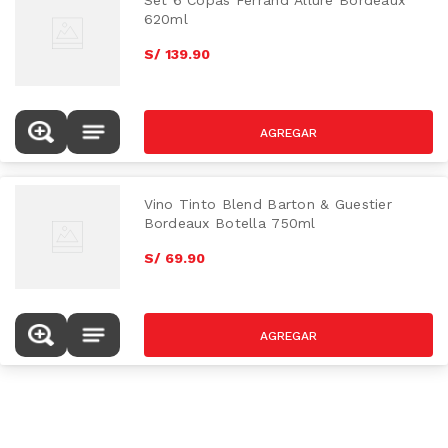
Set 6 Copas Ferrand Allure Bordeaux
620ml
S/
139
.
90
Vino Tinto Blend Barton & Guestier
Bordeaux Botella 750ml
S/
69
.
90