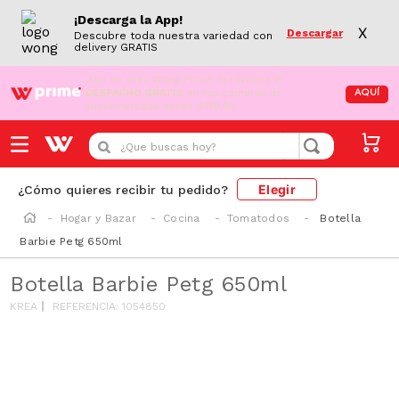
¡Descarga la App!
X
Descargar
Descubre toda nuestra variedad con
delivery GRATIS
¡Aún no eres Wong Prime!
Aprovecha el
DESPACHO GRATIS
en tus compras de
AQUÍ
supermercado desde S/79.90
¿Que buscas hoy?
Elegir
¿Cómo quieres recibir tu pedido?
Hogar y Bazar
Cocina
Tomatodos
Botella
Barbie Petg 650ml
Botella Barbie Petg 650ml
KREA
REFERENCIA
:
1054850