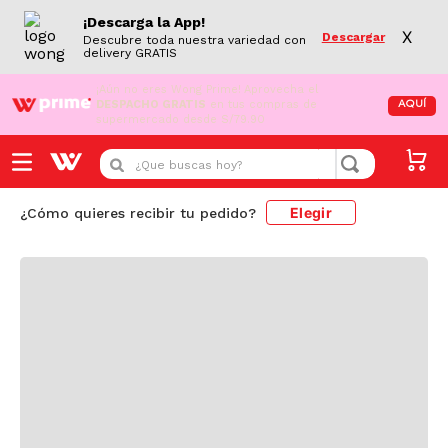
¡Descarga la App!
X
Descargar
Descubre toda nuestra variedad con
delivery GRATIS
¡Aún no eres Wong Prime!
Aprovecha el
DESPACHO GRATIS
en tus compras de
AQUÍ
supermercado desde S/79.90
Cargando comentarios...
¿Que buscas hoy?
Elegir
¿Cómo quieres recibir tu pedido?