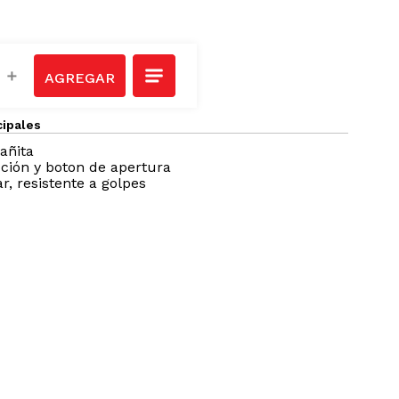
＋
cipales
añita
ción y boton de apertura
ar, resistente a golpes