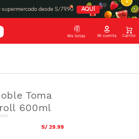
e supermercado desde S/79.90
AQUÍ
Doble Toma
roll 600ml
4666
S/
29
.
99