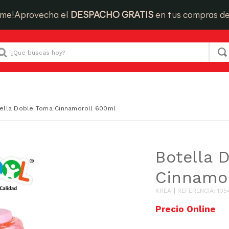
ime!
Aprovecha el
DESPACHO GRATIS
en tus compras d
Que buscas hoy?
ella Doble Toma Cinnamoroll 600ml
Botella 
Cinnamo
KREA
REFERENCIA
:
105