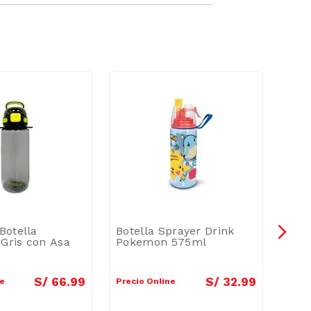
Botella
Botella Sprayer Drink
Bote
 Gris con Asa
Pokemon 575ml
Gear
Chu
S/
66
.
99
S/
32
.
99
ne
Precio Online
Preci