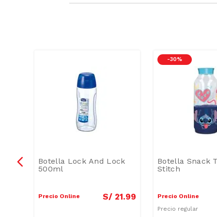
-
30 %
00ml
Botella Lock And Lock
Botella Snack T
500ml
Stitch
2
.
99
S/
21
.
99
Precio Online
Precio Online
Precio regular