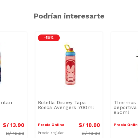
Podrían interesarte
-
50 %
ritan
Botella Disney Tapa
Thermos 
Rosca Avengers 700ml
deportiva
850ml
S/
13
.
90
S/
10
.
00
Precio Online
Precio Onli
S/
19.99
S/
19.99
Precio regular