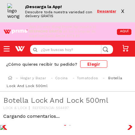
¡Descarga la App!
X
Descargar
Descubre toda nuestra variedad con
delivery GRATIS
¡Aún no eres Wong Prime!
Aprovecha el
DESPACHO GRATIS
en tus compras de
AQUÍ
supermercado desde S/79.90
¿Que buscas hoy?
Elegir
¿Cómo quieres recibir tu pedido?
Hogar y Bazar
Cocina
Tomatodos
Botella
Lock And Lock 500ml
Botella Lock And Lock 500ml
LOCK & LOCK
REFERENCIA
:
554497
Cargando comentarios...