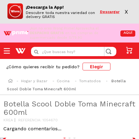
¡Descarga la App!
X
Descargar
Descubre toda nuestra variedad con
delivery GRATIS
¡Aún no eres Wong Prime!
Aprovecha el
DESPACHO GRATIS
en tus compras de
AQUÍ
supermercado desde S/79.90
¿Que buscas hoy?
Elegir
¿Cómo quieres recibir tu pedido?
Hogar y Bazar
Cocina
Tomatodos
Botella
Scool Doble Toma Minecraft 600ml
Botella Scool Doble Toma Minecraft
600ml
KREA
REFERENCIA
:
1054670
Cargando comentarios...