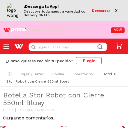
¡Descarga la App!
X
Descargar
Descubre toda nuestra variedad con
delivery GRATIS
¡Aún no eres Wong Prime!
Aprovecha el
DESPACHO GRATIS
en tus compras de
AQUÍ
supermercado desde S/79.90
¿Que buscas hoy?
Elegir
¿Cómo quieres recibir tu pedido?
Hogar y Bazar
Cocina
Tomatodos
Botella
Stor Robot con Cierre 550ml Bluey
Botella Stor Robot con Cierre
550ml Bluey
BLUEY
REFERENCIA
:
1027619
Cargando comentarios...