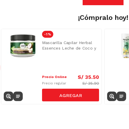
¡Cómpralo hoy!
-
1 %
Mascarilla Capilar Herbal
Essences Leche de Coco y
Aloe 300ml
S/
35
.
50
Precio Online
S/
35.90
Precio regular