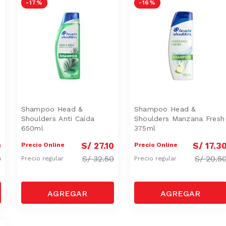
-
17 %
-
16 %
Shampoo Head &
Shampoo Head &
Shoulders Anti Caída
Shoulders Manzana Fresh
650ml
375ml
0
S/
27
.
10
S/
17
.
3
Precio Online
Precio Online
0
S/
32.50
S/
20.5
Precio regular
Precio regular