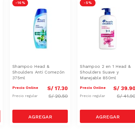
-
16 %
-
5 %
Shampoo Head &
Shampoo 2 en 1 Head &
Shoulders Anti Comezón
Shoulders Suave y
375ml
Manejable 850ml
0
S/
17
.
30
S/
39
.
9
Precio Online
Precio Online
S/
20.50
S/
41.9
Precio regular
Precio regular