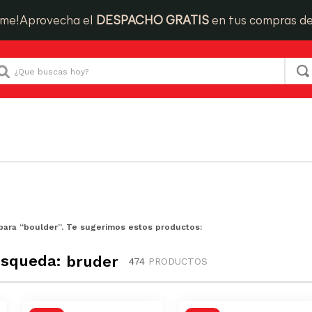
ime!
Aprovecha el
DESPACHO GRATIS
en tus compras d
Que buscas hoy?
para “
boulder
”. Te sugerimos estos productos:
úsqueda:
bruder
474
PRODUCTOS