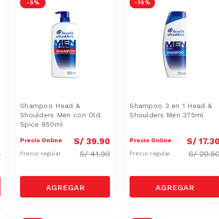
-
5 %
-
16 %
Shampoo Head &
Shampoo 3 en 1 Head &
Shoulders Men con Old
Shoulders Men 375ml
Spice 850ml
0
S/
39
.
90
S/
17
.
3
Precio Online
Precio Online
0
S/
41.90
S/
20.5
Precio regular
Precio regular