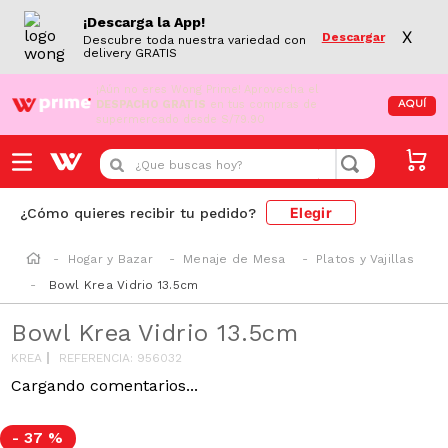
¡Descarga la App!
X
Descargar
Descubre toda nuestra variedad con
delivery GRATIS
¡Aún no eres Wong Prime!
Aprovecha el
DESPACHO GRATIS
en tus compras de
AQUÍ
supermercado desde S/79.90
¿Que buscas hoy?
Elegir
¿Cómo quieres recibir tu pedido?
Hogar y Bazar
Menaje de Mesa
Platos y Vajillas
Bowl Krea Vidrio 13.5cm
Bowl Krea Vidrio 13.5cm
KREA
REFERENCIA
:
956032
Cargando comentarios...
-
37 %