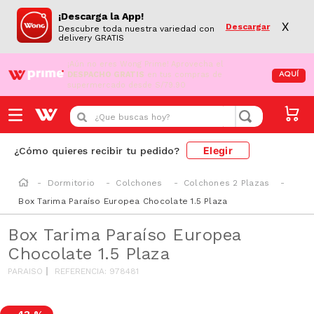
¡Descarga la App!
X
Descargar
Descubre toda nuestra variedad con
delivery GRATIS
¡Aún no eres Wong Prime!
Aprovecha el
DESPACHO GRATIS
en tus compras de
AQUÍ
supermercado desde S/79.90
¿Que buscas hoy?
Elegir
¿Cómo quieres recibir tu pedido?
Dormitorio
Colchones
Colchones 2 Plazas
Box Tarima Paraíso Europea Chocolate 1.5 Plaza
Box Tarima Paraíso Europea
Chocolate 1.5 Plaza
PARAISO
REFERENCIA
:
978481