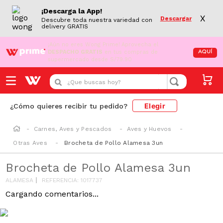
¡Descarga la App!
X
Descargar
Descubre toda nuestra variedad con
delivery GRATIS
¡Aún no eres Wong Prime!
Aprovecha el
DESPACHO GRATIS
en tus compras de
AQUÍ
supermercado desde S/79.90
¿Que buscas hoy?
Elegir
¿Cómo quieres recibir tu pedido?
Carnes, Aves y Pescados
Aves y Huevos
Otras Aves
Brocheta de Pollo Alamesa 3un
Brocheta de Pollo Alamesa 3un
ALAMESA
REFERENCIA
:
1017737
Cargando comentarios...