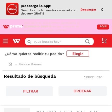
¡Descarga la App!
X
Descargar
Descubre toda nuestra variedad con
delivery GRATIS
¡Aún no eres Wong Prime!
Aprovecha el
DESPACHO GRATIS
en tus compras de
AQUÍ
supermercado desde S/79.90
¿Que buscas hoy?
Elegir
¿Cómo quieres recibir tu pedido?
Bubble Games
Resultado de búsqueda
1
PRODUCTO
AZUCAR
FILTRAR