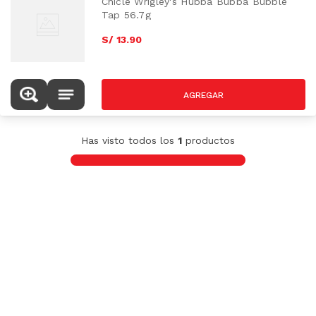
Chicle Wrigley's Hubba Bubba Bubble
Tap 56.7g
S/
13
.
90
Has visto todos los
1
productos