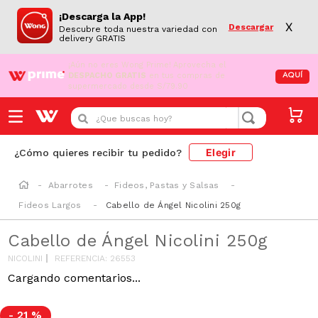
¡Descarga la App!
X
Descargar
Descubre toda nuestra variedad con
delivery GRATIS
¡Aún no eres Wong Prime!
Aprovecha el
DESPACHO GRATIS
en tus compras de
AQUÍ
supermercado desde S/79.90
¿Que buscas hoy?
Elegir
¿Cómo quieres recibir tu pedido?
Abarrotes
Fideos, Pastas y Salsas
Fideos Largos
Cabello de Ángel Nicolini 250g
Cabello de Ángel Nicolini 250g
NICOLINI
REFERENCIA
:
26553
Cargando comentarios...
-
21 %