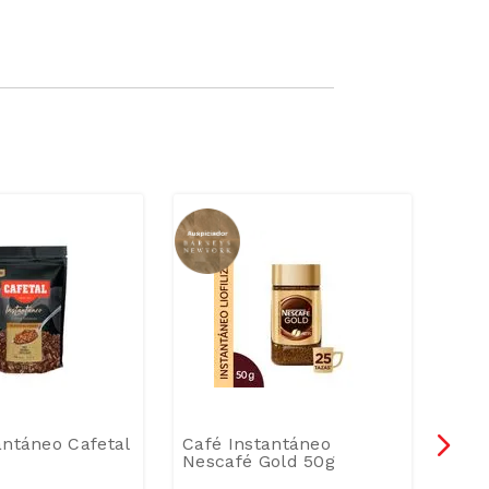
antáneo Cafetal
Café Instantáneo
Café
Nescafé Gold 50g
Alt