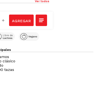
Ver todos
＋
cipales
ramos
o clásico
do
00 tazas