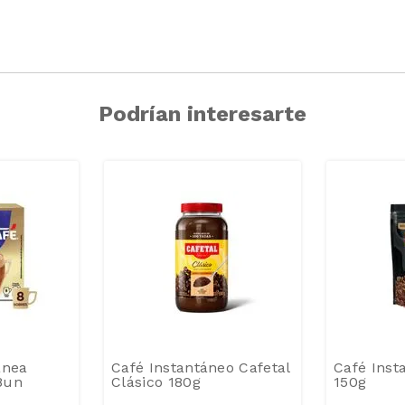
Podrían interesarte
ánea
Café Instantáneo Cafetal
Café Inst
8un
Clásico 180g
150g