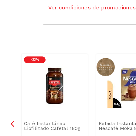
Ver condiciones de promociones
-
33 %
gers
Café Instantáneo
Bebida Instant
Liofilizado Cafetal 180g
Nescafé Moka 