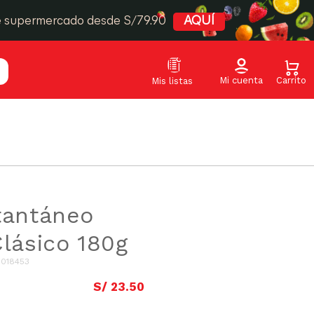
e supermercado desde S/79.90
AQUÍ
tantáneo
Clásico 180g
1018453
S/
23
.
50