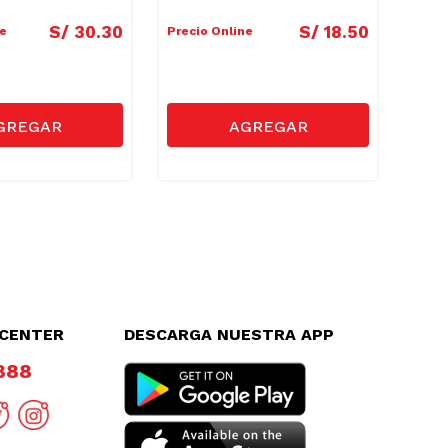
S/
30
.
30
S/
18
.
50
ne
Precio Online
Preci
LCENTER
DESCARGA NUESTRA APP
8888