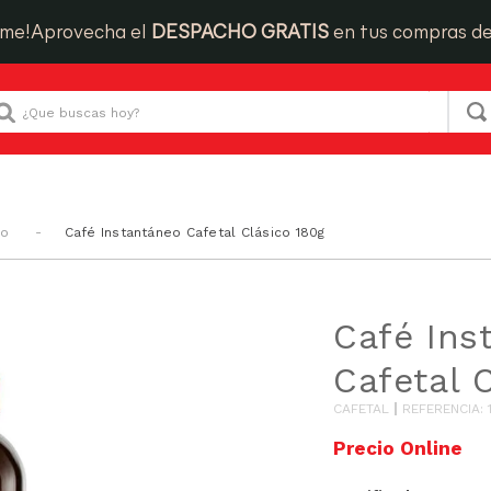
ime!
Aprovecha el
DESPACHO GRATIS
en tus compras d
Que buscas hoy?
eo
Café Instantáneo Cafetal Clásico 180g
Café Ins
Cafetal 
CAFETAL
REFERENCIA
: