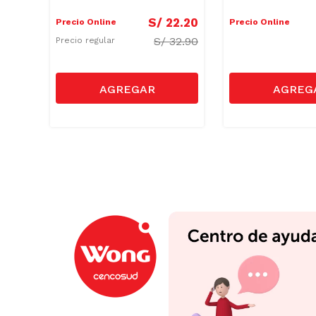
4
.
90
S/
22
.
20
Precio Online
Precio Online
32.90
S/
32.90
Precio regular