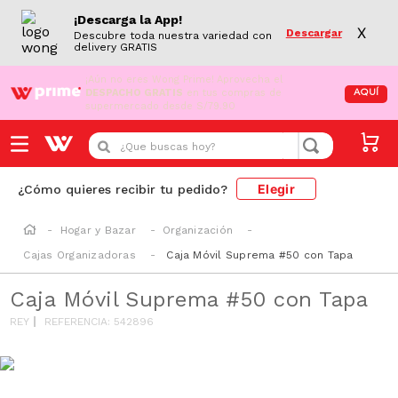
¡Descarga la App!
X
Descargar
Descubre toda nuestra variedad con
delivery GRATIS
¡Aún no eres Wong Prime!
Aprovecha el
DESPACHO GRATIS
en tus compras de
AQUÍ
supermercado desde S/79.90
¿Que buscas hoy?
Elegir
¿Cómo quieres recibir tu pedido?
Hogar y Bazar
Organización
Cajas Organizadoras
Caja Móvil Suprema #50 con Tapa
Caja Móvil Suprema #50 con Tapa
REY
REFERENCIA
:
542896