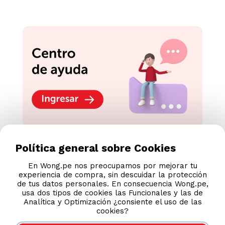
Política general sobre Cookies
TAMBIÉN TE PUEDE INTERESAR
Nuestras Tiendas
En Wong.pe nos preocupamos por mejorar tu
experiencia de compra, sin descuidar la protección
Consultas y Sugerencias
de tus datos personales. En consecuencia Wong.pe,
usa dos tipos de cookies las Funcionales y las de
Teléfonos
Analítica y Optimización ¿consiente el uso de las
Revisa tu boleta
cookies?