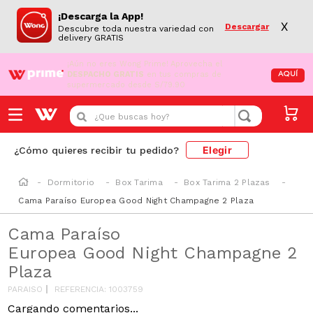
¡Descarga la App!
X
Descargar
Descubre toda nuestra variedad con
delivery GRATIS
¡Aún no eres Wong Prime!
Aprovecha el
DESPACHO GRATIS
en tus compras de
AQUÍ
supermercado desde S/79.90
¿Que buscas hoy?
Elegir
¿Cómo quieres recibir tu pedido?
Dormitorio
Box Tarima
Box Tarima 2 Plazas
Cama Paraíso Europea Good Night Champagne 2 Plaza
Cama Paraíso
Europea Good Night Champagne 2
Plaza
PARAISO
REFERENCIA
:
1003759