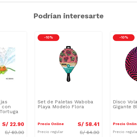
Podrían interesarte
-
10 %
-
10 %
jas
Set de Paletas Waboba
Disco Vo
 con
Playa Modelo Flora
Gigante B
Tortuga
S/
22
.
90
S/
58
.
41
Precio Online
Precio Onli
S/
69.90
S/
64.90
Precio regular
Precio regul