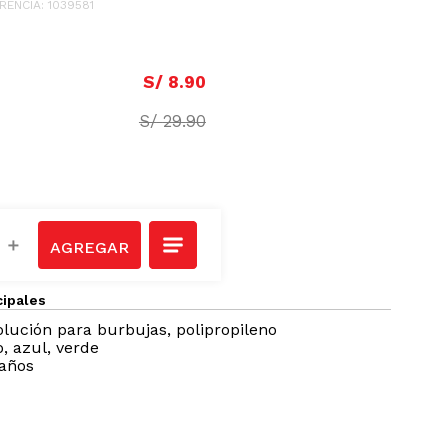
RENCIA
:
1039581
S/
8
.
90
S/
29
.
90
＋
cipales
olución para burbujas, polipropileno
, azul, verde
años