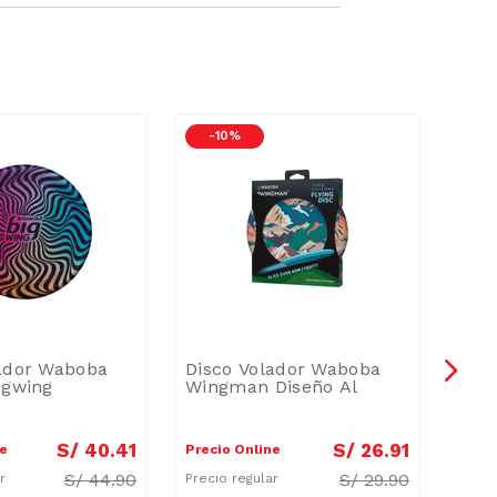
-
10 %
-
6
lador Waboba
Disco Volador Waboba
Lan
igwing
Wingman Diseño Al
Wan
Din
S/
40
.
41
S/
26
.
91
ne
Precio Online
Preci
S/
44.90
S/
29.90
ar
Precio regular
Preci