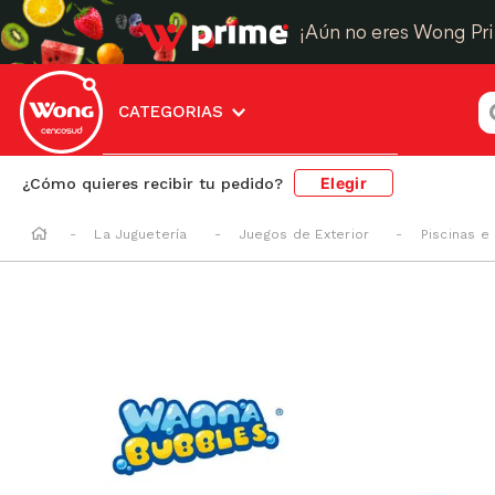
¡Aún no eres Wong Pr
¿
CATEGORIAS
Elegir
¿Cómo quieres recibir tu pedido?
La Juguetería
Juegos de Exterior
Piscinas e 