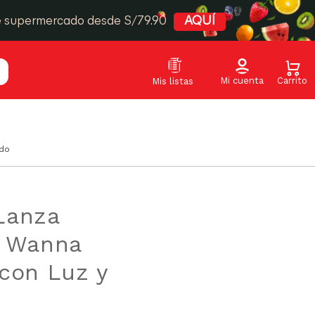
e supermercado desde S/79.90
AQUÍ
ido
Lanza
s Wanna
con Luz y