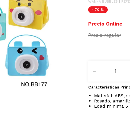
WANNA BUBBLES
REFE
-
70 %
－
Características Prin
Material: ABS, s
Rosado, amarillo
Edad minima 5 