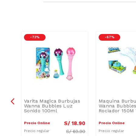
-
73 %
-
67 %
Varita Magica Burbujas
Maquina Burbu
Wanna Bubbles Luz
Wanna Bubbles
Sonido 100ml
Rociador 150M 
9
.
90
S/
18
.
90
Precio Online
Precio Online
S/
69.90
Precio regular
Precio regular