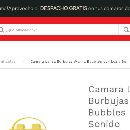
ime!
Aprovecha el
DESPACHO GRATIS
en tus compras d
Que buscas hoy?
Inflables
Camara Lanza Burbujas Wanna Bubbles con Luz y Son
Camara 
Burbuja
Bubbles 
Sonido