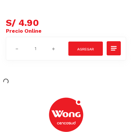
S/
4
.
90
－
＋