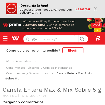
¡Descarga la App!
X
Descargar
Descubre toda nuestra variedad con
delivery GRATIS
¡Aún no eres Wong Prime!
Aprovecha el
DESPACHO GRATIS
en tus compras de
AQUÍ
supermercado desde S/79.90
¿Que buscas hoy?
Elegir
¿Cómo quieres recibir tu pedido?
Abarrotes
Condimentos, Vinagres y Comida Instantánea
Condimentos y Sazonadores
Canela Entera Max & Mix
Sobre 5 g
Canela Entera Max & Mix Sobre 5 g
MAX & MIX
REFERENCIA
:
4496
Cargando comentarios...