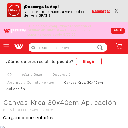
¡Descarga la App!
X
Descargar
Descubre toda nuestra variedad con
delivery GRATIS
¡Aún no eres Wong Prime!
Aprovecha el
DESPACHO GRATIS
en tus compras de
AQUÍ
supermercado desde S/79.90
¿Que buscas hoy?
Elegir
¿Cómo quieres recibir tu pedido?
Hogar y Bazar
Decoración
Adornos y Complementos
Canvas Krea 30x40cm
Aplicación
Canvas Krea 30x40cm Aplicación
KREA
REFERENCIA
:
1020976
Cargando comentarios...