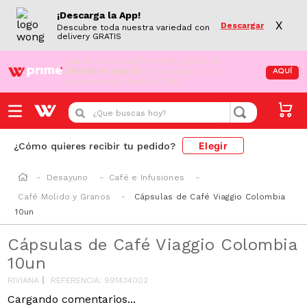
¡Descarga la App!
X
Descargar
Descubre toda nuestra variedad con
delivery GRATIS
¡Aún no eres Wong Prime!
Aprovecha el
DESPACHO GRATIS
en tus compras de
AQUÍ
supermercado desde S/79.90
¿Que buscas hoy?
Elegir
¿Cómo quieres recibir tu pedido?
Desayuno
Café e Infusiones
Café Molido y Granos
Cápsulas de Café Viaggio Colombia
10un
Cápsulas de Café Viaggio Colombia
10un
RIVIANA
REFERENCIA
:
991434002