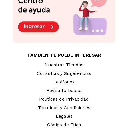
Clásico 450g
Clásico 226.8g
S/
42
.
90
S/
35
.
90
TAMBIÉN TE PUEDE INTERESAR