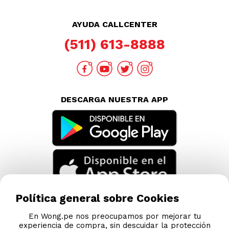
Nuestras Tiendas
Consultas y Sugerencias
Teléfonos
Revisa tu boleta
Políticas de Privacidad
Términos y Condiciones
Legales
Código de Ética
AYUDA CALLCENTER
(511) 613-8888
Política general sobre Cookies
DESCARGA NUESTRA APP
En Wong.pe nos preocupamos por mejorar tu
experiencia de compra, sin descuidar la protección