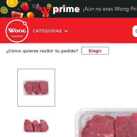
¡Aún no eres Wong Pr
¿
CATEGORIAS
Elegir
¿Cómo quieres recibir tu pedido?
Carnes, Aves y Pescados
Res y Otras Carnes