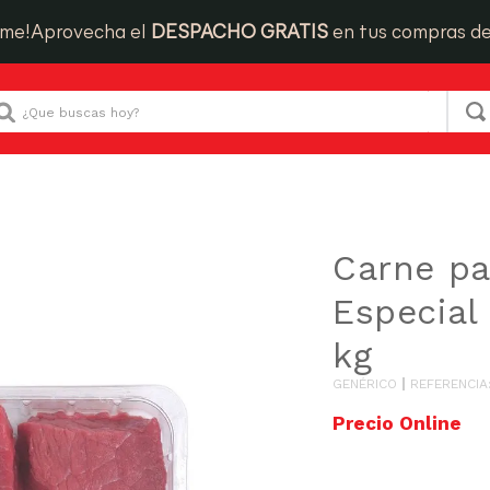
ime!
Aprovecha el
DESPACHO GRATIS
en tus compras d
Que buscas hoy?
Res para Guiso
Carne para Guiso Especial Nacional x kg
Carne pa
Especial
kg
GENÉRICO
REFERENCIA