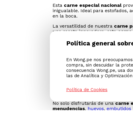
Encuentra la
carne especial naci
guiso
está seleccionada cuidadosame
verduras
u otros acompañamiento
Esta
carne especial
nacional
prov
inigualable. Ideal para estofados,
en la boca.
Política general sobr
La versatilidad de nuestra
carne p
una receta innovadora, esta
carne 
toda la familia.
En Wong.pe nos preocupamos p
compra, sin descuidar la prot
Consigue tu carne de g
consecuencia Wong.pe, usa dos
las de Analítica y Optimizació
Al elegir nuestra
carne especial
, 
de res
se cocina lentamente, absorb
Política de Cookies
que requieren paciencia y amor.
Comprar tu
carne para guiso
por 
necesitas. Obtén la cantidad exact
transformar tus comidas diarias e
No solo disfrutarás de una
carne e
menudencias
,
huevos
,
embutidos
saborea la diferencia en cada boca