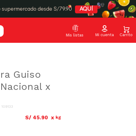
e supermercado desde S/79.90
AQUÍ
ra Guiso
 Nacional x
:
109133