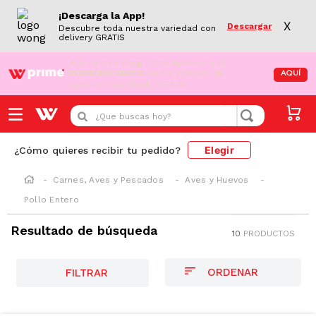
¡Descarga la App!
X
Descargar
Descubre toda nuestra variedad con
delivery GRATIS
¡Aún no eres Wong Prime!
Aprovecha el
DESPACHO GRATIS
en tus compras de
AQUÍ
supermercado desde S/79.90
¿Que buscas hoy?
Elegir
¿Cómo quieres recibir tu pedido?
Carnes, Aves y Pescados
Aves y Huevos
Pollo Entero
Resultado de búsqueda
10
PRODUCTOS
FILTRAR