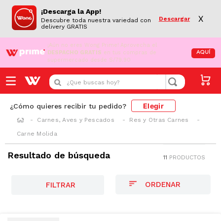
¡Descarga la App!
X
Descargar
Descubre toda nuestra variedad con
delivery GRATIS
¡Aún no eres Wong Prime!
Aprovecha el
DESPACHO GRATIS
en tus compras de
AQUÍ
supermercado desde S/79.90
¿Que buscas hoy?
Elegir
¿Cómo quieres recibir tu pedido?
Carnes, Aves y Pescados
Res y Otras Carnes
Carne Molida
Resultado de búsqueda
11
PRODUCTOS
FILTRAR