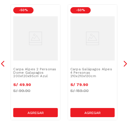
-
50 %
-
50 %
Carpa Alpes 2 Personas
Carpa Galápagos Alpes
Dome Galapagos
4 Personas
200x120x95cm Azul
210x210x130cm
S/
49
.
90
S/
79
.
90
S/
99.90
S/
159.00