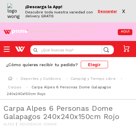
¡Descarga la App!
X
Descargar
Descubre toda nuestra variedad con
delivery GRATIS
¡Aún no eres Wong Prime!
Aprovecha el
DESPACHO GRATIS
en tus compras de
AQUÍ
supermercado desde S/79.90
¿Que buscas hoy?
Elegir
¿Cómo quieres recibir tu pedido?
Deportes y Outdoors
Camping y Tiempo Libre
Carpas
Carpa Alpes 6 Personas Dome Galapagos
240x240x150cm Rojo
Carpa Alpes 6 Personas Dome
Galapagos 240x240x150cm Rojo
ALPES
REFERENCIA
:
1016616