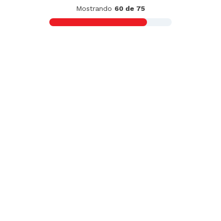
Carpaccio de Salmón Cuisine & Co 100g
S/
18
.
50
S/
21.50
Carpaccio de Lomo Skin Pack Wong x kg
S/
99
.
90
x
kg