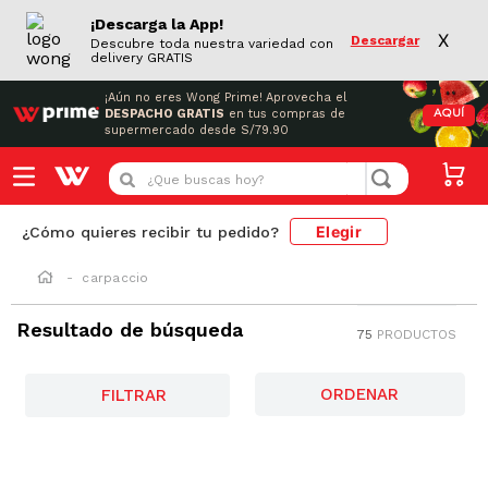
¡Descarga la App!
X
Descargar
Descubre toda nuestra variedad con
delivery GRATIS
¡Aún no eres Wong Prime!
Aprovecha el
DESPACHO GRATIS
en tus compras de
AQUÍ
supermercado desde S/79.90
¿Que buscas hoy?
Elegir
¿Cómo quieres recibir tu pedido?
carpaccio
Resultado de búsqueda
75
PRODUCTOS
FILTRAR
-
14 %