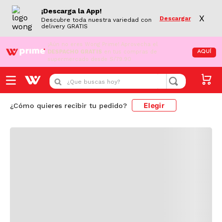
¡Descarga la App!
X
Descargar
Descubre toda nuestra variedad con
delivery GRATIS
¡Aún no eres Wong Prime!
Aprovecha el
DESPACHO GRATIS
en tus compras de
AQUÍ
supermercado desde S/79.90
Cargando comentarios...
¿Que buscas hoy?
Elegir
¿Cómo quieres recibir tu pedido?