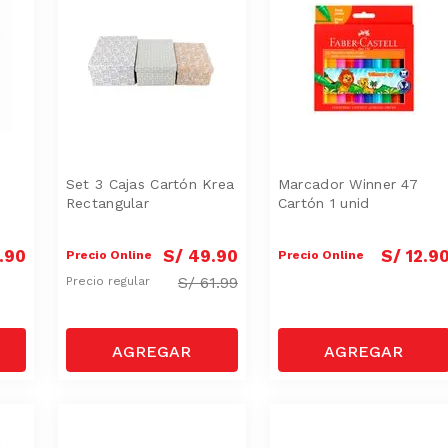
Set 3 Cajas Cartón Krea
Marcador Winner 47
Rectangular
Cartón 1 unid
.
90
S/
49
.
90
S/
12
.
9
Precio Online
Precio Online
S/
61.99
Precio regular