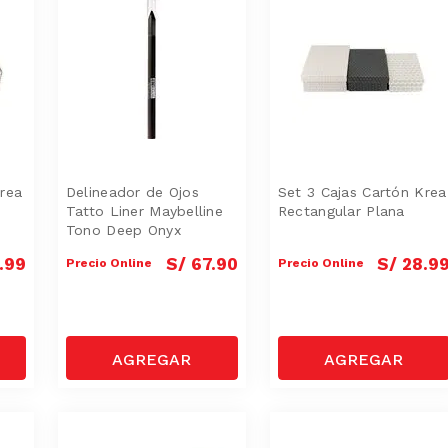
Krea
Delineador de Ojos
Set 3 Cajas Cartón Krea
Tatto Liner Maybelline
Rectangular Plana
Tono Deep Onyx
.
99
S/
67
.
90
S/
28
.
9
Precio Online
Precio Online