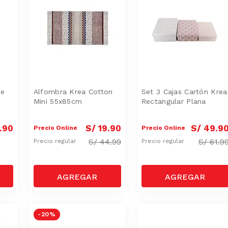
de
Alfombra Krea Cotton
Set 3 Cajas Cartón Krea
Mini 55x85cm
Rectangular Plana
.
90
S/
19
.
90
S/
49
.
9
Precio Online
Precio Online
S/
44.99
S/
61.9
Precio regular
Precio regular
-
20 %