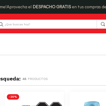
ime!
Aprovecha el
DESPACHO GRATIS
en tus compras d
Que buscas hoy?
úsqueda:
48
PRODUCTOS
-
20 %
SODIO/GRASAS-