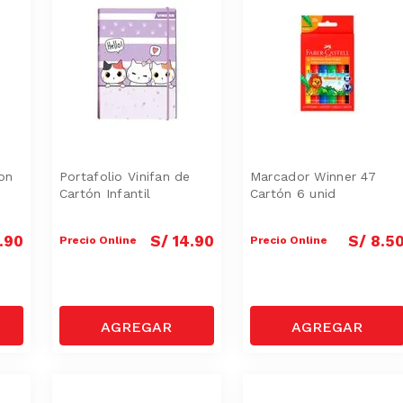
on
Portafolio Vinifan de
Marcador Winner 47
Cartón Infantil
Cartón 6 unid
.
90
S/
14
.
90
S/
8
.
5
Precio Online
Precio Online