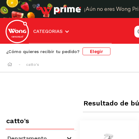
¡Aún no eres Wong Pr
¿
CATEGORIAS
Elegir
¿Cómo quieres recibir tu pedido?
catto's
Resultado de b
catto's
Departamento