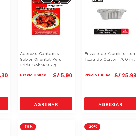
Aderezo Cantones
Envase de Aluminio con
Sabor Oriental Perú
Tapa de Cartón 700 ml
Pride Sobre 85 g
.
30
S/
5
.
90
S/
25
.
9
Precio Online
Precio Online
-
56 %
-
20 %