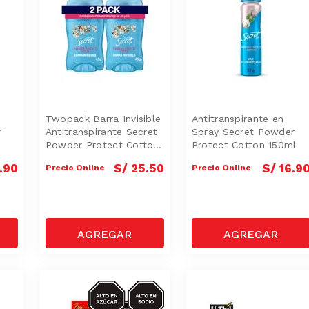
Twopack Barra Invisible
Antitranspirante en
r
Antitranspirante Secret
Spray Secret Powder
Powder Protect Cotton
Protect Cotton 150ml
45g
.
90
S/
25
.
50
S/
16
.
9
Precio Online
Precio Online
AZUCAR/SODIO