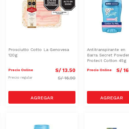
SAT
Prosciutto Cotto La Genovesa
Antitranspirante en
120g
Barra Secret Powde
Protect Cotton 45g
S/
13
.
50
S/
16
Precio Online
Precio Online
S/
16.90
Precio regular