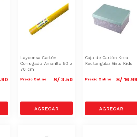
Layconsa Cartón
Caja de Cartón Krea
Corrugado Amarillo 50 x
Rectangular Girls Kids
70 cm
.
90
S/
3
.
50
S/
16
.
9
Precio Online
Precio Online