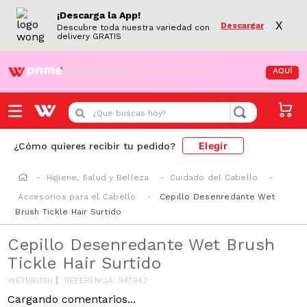
¡Descarga la App!
X
Descargar
Descubre toda nuestra variedad con
delivery GRATIS
¡Aún no eres Wong Prime!
Aprovecha el
DESPACHO GRATIS
en tus compras de
AQUÍ
supermercado desde S/79.90
¿Que buscas hoy?
Elegir
¿Cómo quieres recibir tu pedido?
Higiene, Salud y Belleza
Cuidado del Cabello
Accesorios para el Cabello
Cepillo Desenredante Wet
Brush Tickle Hair Surtido
Cepillo Desenredante Wet Brush
Tickle Hair Surtido
WETBRUSH
REFERENCIA
:
947942
Cargando comentarios...