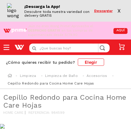
¡Descarga la App!
X
Descargar
Descubre toda nuestra variedad con
delivery GRATIS
¡Aún no eres Wong Prime!
Aprovecha el
DESPACHO GRATIS
en tus compras de
AQUÍ
supermercado desde S/79.90
¿Que buscas hoy?
Elegir
¿Cómo quieres recibir tu pedido?
Limpieza
Limpieza de Baño
Accesorios
Cepillo Redondo para Cocina Home Care Hojas
Cepillo Redondo para Cocina Home
Care Hojas
HOME CARE
REFERENCIA
:
984599