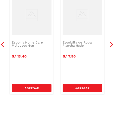
Esponja Home Care
Escobilla de Ropa
Multiusos 6un
Plancha Hude
S/
13
.
40
S/
7
.
90