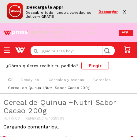
¡Descarga la App!
X
Descargar
Descubre toda nuestra variedad con
delivery GRATIS
¡Aún no eres Wong Prime!
Aprovecha el
DESPACHO GRATIS
en tus compras de
AQUÍ
supermercado desde S/79.90
¿Que buscas hoy?
Elegir
¿Cómo quieres recibir tu pedido?
Desayuno
Cereales y Avenas
Cereales
Cereal de Quinua +Nutri Sabor Cacao 200g
Cereal de Quinua +Nutri Sabor
Cacao 200g
NUTRI CO
REFERENCIA
:
1025869
Cargando comentarios...