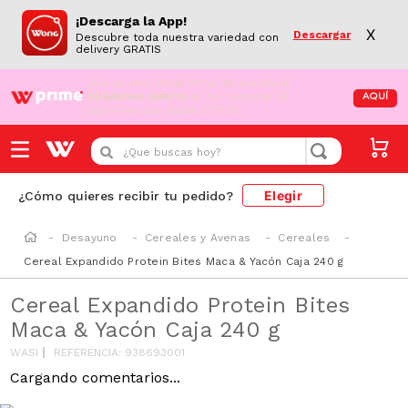
¡Descarga la App!
X
Descargar
Descubre toda nuestra variedad con
delivery GRATIS
¡Aún no eres Wong Prime!
Aprovecha el
DESPACHO GRATIS
en tus compras de
AQUÍ
supermercado desde S/79.90
¿Que buscas hoy?
Elegir
¿Cómo quieres recibir tu pedido?
Desayuno
Cereales y Avenas
Cereales
Cereal Expandido Protein Bites Maca & Yacón Caja 240 g
Cereal Expandido Protein Bites
Maca & Yacón Caja 240 g
WASI
REFERENCIA
:
938693001
Cargando comentarios...