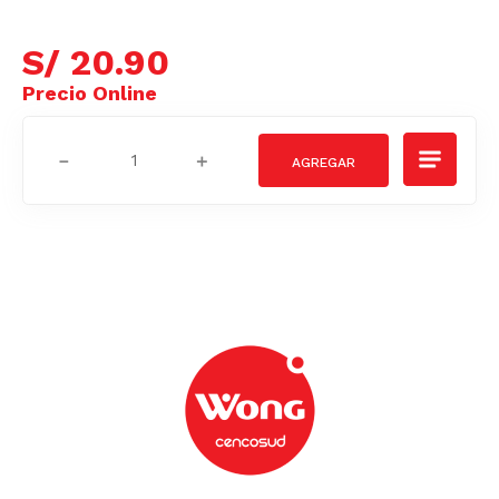
S/
20
.
90
－
＋