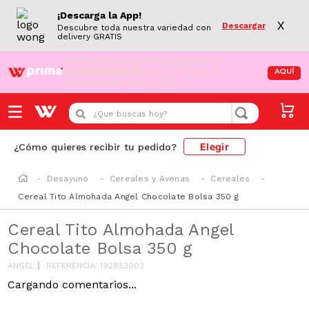
¡Descarga la App!
X
Descargar
Descubre toda nuestra variedad con
delivery GRATIS
¡Aún no eres Wong Prime!
Aprovecha el
DESPACHO GRATIS
en tus compras de
AQUÍ
supermercado desde S/79.90
¿Que buscas hoy?
Elegir
¿Cómo quieres recibir tu pedido?
Desayuno
Cereales y Avenas
Cereales
Cereal Tito Almohada Angel Chocolate Bolsa 350 g
Cereal Tito Almohada Angel
Chocolate Bolsa 350 g
ANGEL
REFERENCIA
:
192853002
Cargando comentarios...