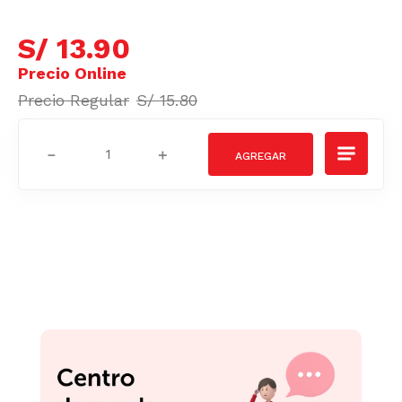
S/
13
.
90
S/
15
.
80
－
＋