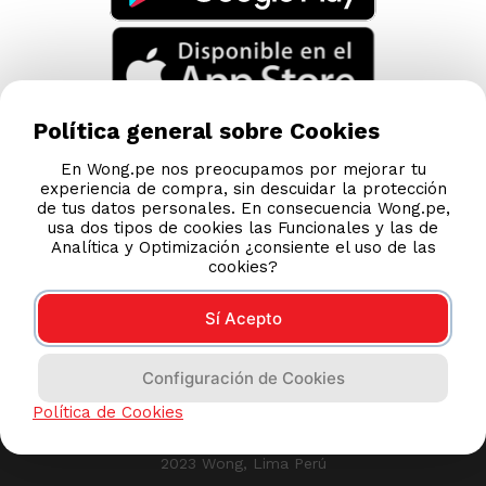
TAMBIÉN TE PUEDE INTERESAR
Nuestras Tiendas
Consultas y Sugerencias
Teléfonos
Política general sobre Cookies
Revisa tu boleta
En Wong.pe nos preocupamos por mejorar tu
experiencia de compra, sin descuidar la protección
Políticas de Privacidad
de tus datos personales. En consecuencia Wong.pe,
Términos y Condiciones
usa dos tipos de cookies las Funcionales y las de
Analítica y Optimización ¿consiente el uso de las
Legales
cookies?
Código de Ética
Sí Acepto
AYUDA CALLCENTER
Configuración de Cookies
(511) 613-8888
Política de Cookies