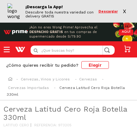
¡Descarga la App!
X
Descargar
Descubre toda nuestra variedad con
delivery GRATIS
¡Aún no eres Wong Prime!
Aprovecha el
DESPACHO GRATIS
en tus compras de
AQUÍ
supermercado desde S/79.90
¿Que buscas hoy?
Elegir
¿Cómo quieres recibir tu pedido?
Cervezas, Vinos y Licores
Cervezas
Cervezas Importadas
Cerveza Latitud Cero Roja Botella
330ml
Cerveza Latitud Cero Roja Botella
330ml
LATITUD CERO
REFERENCIA
:
973205