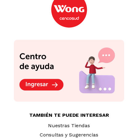
-
6 %
-
20 %
Sixpack Cerveza
Sixpack Cerveza Sin
Michelob Ultra Lata
Gluten Daura Damm
355ml
330ml
S/
28
.
90
S/
39
.
90
S/
30.90
S/
49.90