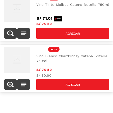
Vino Tinto Malbec Catena Botella 750ml
S/
71
.
01
S/
79
.
50
S/
89.90
-
12 %
Vino Blanco Chardonnay Catena Botella
750ml
S/
79
.
50
S/
89.90