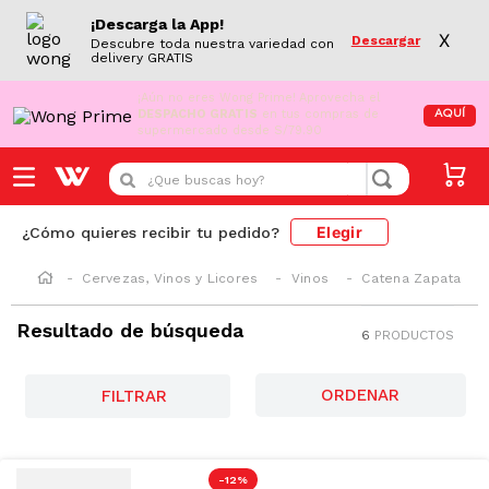
¡Descarga la App!
X
Descargar
Descubre toda nuestra variedad con
delivery GRATIS
¡Aún no eres Wong Prime!
Aprovecha el
DESPACHO GRATIS
en tus compras de
AQUÍ
supermercado desde S/79.90
¿Que buscas hoy?
Elegir
¿Cómo quieres recibir tu pedido?
Cervezas, Vinos y Licores
Vinos
Catena Zapata
Resultado de búsqueda
6
PRODUCTOS
FILTRAR
-
12 %