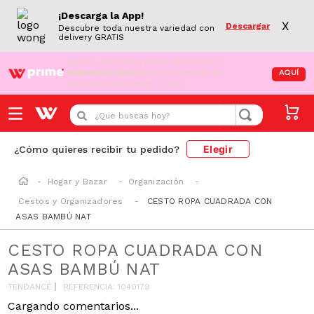
¡Descarga la App!
X
Descargar
Descubre toda nuestra variedad con
delivery GRATIS
¡Aún no eres Wong Prime!
Aprovecha el
DESPACHO GRATIS
en tus compras de
AQUÍ
supermercado desde S/79.90
¿Que buscas hoy?
Elegir
¿Cómo quieres recibir tu pedido?
Hogar y Bazar
Organización
Cestos y Organizadores
CESTO ROPA CUADRADA CON
ASAS BAMBÚ NAT
CESTO ROPA CUADRADA CON
ASAS BAMBÚ NAT
TENDANCE
REFERENCIA
:
1040179
Cargando comentarios...