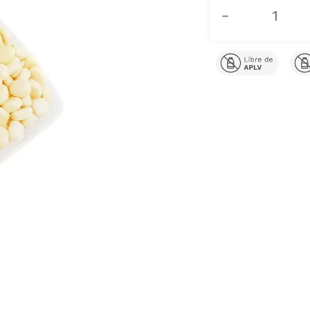
Certificados
－