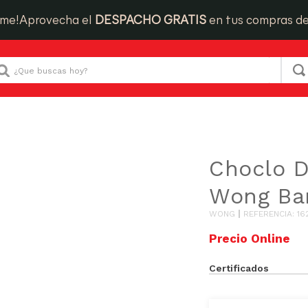
ime!
Aprovecha el
DESPACHO GRATIS
en tus compras d
Que buscas hoy?
adas y Picadas
Choclo Desgranado Wong Bandeja 450g
Choclo 
Wong Ba
WONG
REFERENCIA
:
16