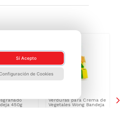
Sí Acepto
Configuración de Cookies
esgranado
Verduras para Crema de
Ver
deja 450g
Vegetales Wong Bandeja
Wan
350g