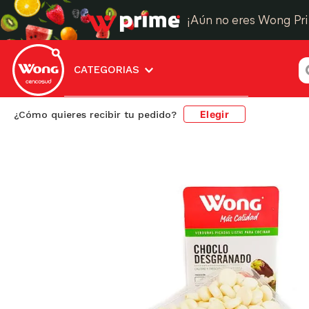
¡Aún no eres Wong Pr
¿
CATEGORIAS
Elegir
¿Cómo quieres recibir tu pedido?
Frutas y Verduras
Verduras
Verduras Prepar