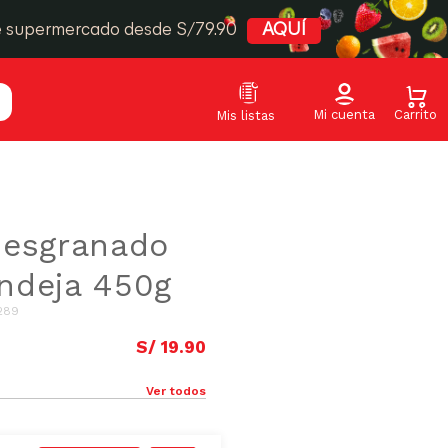
e supermercado desde S/79.90
AQUÍ
Desgranado
ndeja 450g
289
S/
19
.
90