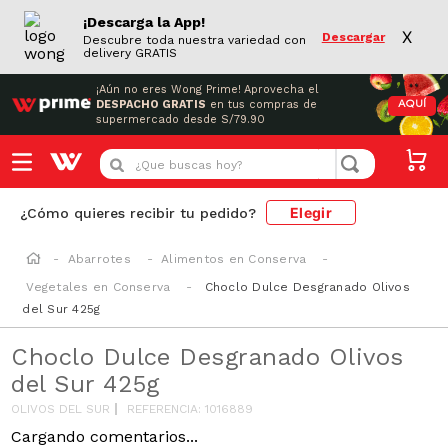
¡Descarga la App!
X
Descargar
Descubre toda nuestra variedad con
delivery GRATIS
¡Aún no eres Wong Prime!
Aprovecha el
DESPACHO GRATIS
en tus compras de
AQUÍ
supermercado desde S/79.90
¿Que buscas hoy?
Elegir
¿Cómo quieres recibir tu pedido?
Abarrotes
Alimentos en Conserva
Vegetales en Conserva
Choclo Dulce Desgranado Olivos
del Sur 425g
Choclo Dulce Desgranado Olivos
del Sur 425g
OLIVOS DEL SUR
REFERENCIA
:
1016889
Cargando comentarios...