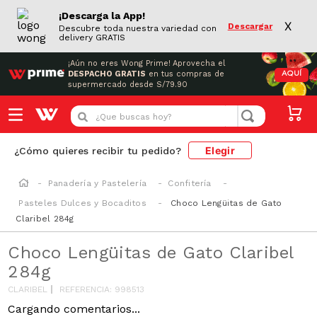
¡Descarga la App!
X
Descargar
Descubre toda nuestra variedad con
delivery GRATIS
¡Aún no eres Wong Prime!
Aprovecha el
DESPACHO GRATIS
en tus compras de
AQUÍ
supermercado desde S/79.90
¿Que buscas hoy?
Elegir
¿Cómo quieres recibir tu pedido?
Panadería y Pastelería
Confitería
Pasteles Dulces y Bocaditos
Choco Lengüitas de Gato
Claribel 284g
Choco Lengüitas de Gato Claribel
284g
CLARIBEL
REFERENCIA
:
998513
Cargando comentarios...