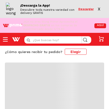
¡Descarga la App!
X
Descargar
Descubre toda nuestra variedad con
delivery GRATIS
¡Aún no eres Wong Prime!
Aprovecha el
DESPACHO GRATIS
en tus compras de
AQUÍ
supermercado desde S/79.90
Cargando comentarios...
¿Que buscas hoy?
Elegir
¿Cómo quieres recibir tu pedido?