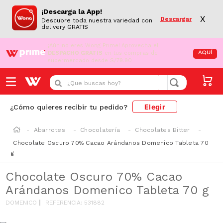
¡Descarga la App!
X
Descargar
Descubre toda nuestra variedad con
delivery GRATIS
¡Aún no eres Wong Prime!
Aprovecha el
DESPACHO GRATIS
en tus compras de
AQUÍ
supermercado desde S/79.90
¿Que buscas hoy?
Elegir
¿Cómo quieres recibir tu pedido?
Abarrotes
Chocolatería
Chocolates Bitter
Chocolate Oscuro 70% Cacao Arándanos Domenico Tableta 70
g
Chocolate Oscuro 70% Cacao
Arándanos Domenico Tableta 70 g
DOMENICO
REFERENCIA
:
531882