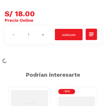
S/
18
.
00
－
＋
AZUCAR/GRASAS-
SAT
Podrían interesarte
/GRASAS-
AZUCAR/GRAS
SAT
-
12 %