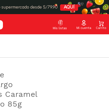
e supermercado desde S/79.90
AQUÍ
e
rgo
s Caramel
o 85g