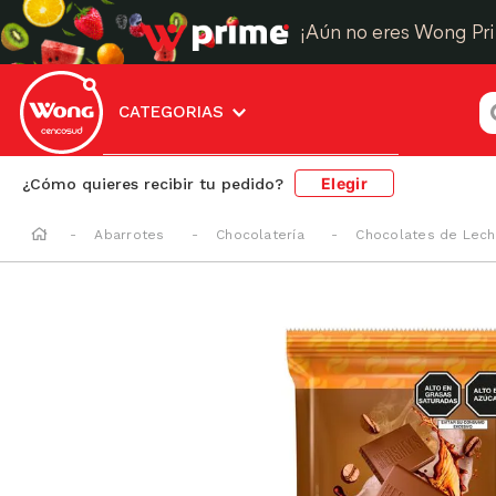
¡Aún no eres Wong Pr
¿
CATEGORIAS
Elegir
¿Cómo quieres recibir tu pedido?
Abarrotes
Chocolatería
Chocolates de Lec