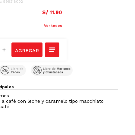
A
:
999218002
S/
11
.
90
Ver todos
＋
cipales
amos
 a café con leche y caramelo tipo macchiato
café