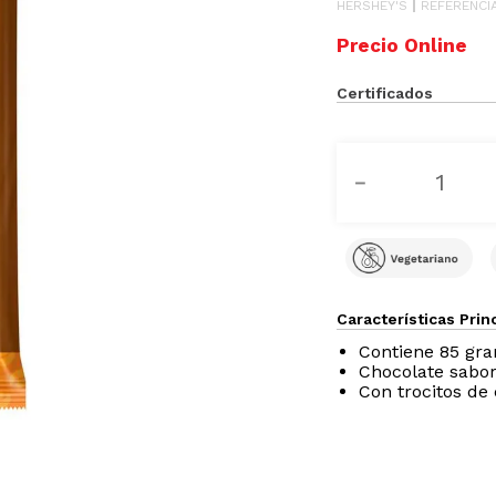
HERSHEY'S
REFERENCI
Certificados
－
Características Prin
Contiene 85 gr
Chocolate sabor
Con trocitos de 