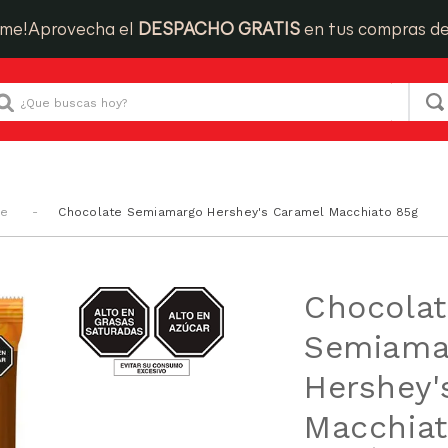
ime!
Aprovecha el
DESPACHO GRATIS
en tus compras d
Que buscas hoy?
he
Chocolate Semiamargo Hershey's Caramel Macchiato 85g
AZUCAR/GRASAS-
Chocolat
SAT
Semiama
Hershey'
Macchiat