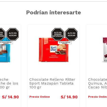
Podrían interesarte
CAR/GRASAS-
AZUCAR/GRASAS-
SAT
SAT
Leche
Chocolate Relleno Ritter
Chocolate
che de los
Sport Mazapán Tableta
Quinua, 
100 gr
100 gr
Cacao Nib
S/
14
.
90
S/
14
.
90
Precio Online
Precio Onli