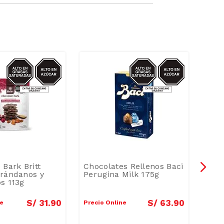
AZUCAR/GRASAS-
AZUCAR/GRASAS-
SAT
SAT
 Bark Britt
Chocolates Rellenos Baci
Cho
Arándanos y
Perugina Milk 175g
Tony
s 113g
S/
31
.
90
S/
63
.
90
ne
Precio Online
Preci