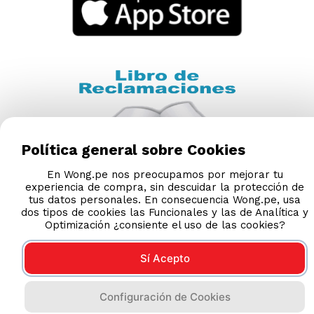
Nuestras Tiendas
Consultas y Sugerencias
Teléfonos
Revisa tu boleta
Políticas de Privacidad
Términos y Condiciones
Legales
Política general sobre Cookies
Código de Ética
En Wong.pe nos preocupamos por mejorar tu
experiencia de compra, sin descuidar la protección de
AYUDA CALLCENTER
tus datos personales. En consecuencia Wong.pe, usa
(511) 613-8888
dos tipos de cookies las Funcionales y las de Analítica y
Optimización ¿consiente el uso de las cookies?
Sí Acepto
DESCARGA NUESTRA APP
Configuración de Cookies