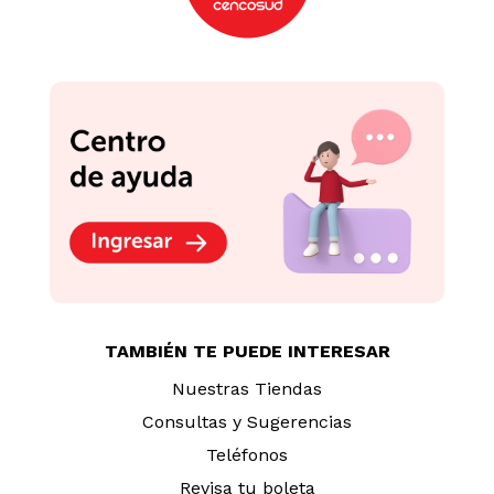
Pasas Bañadas con
Chocogrageas Almendra
Chocolate Fochis 70g
La Ibérica 100g
S/
6
.
90
S/
18
.
00