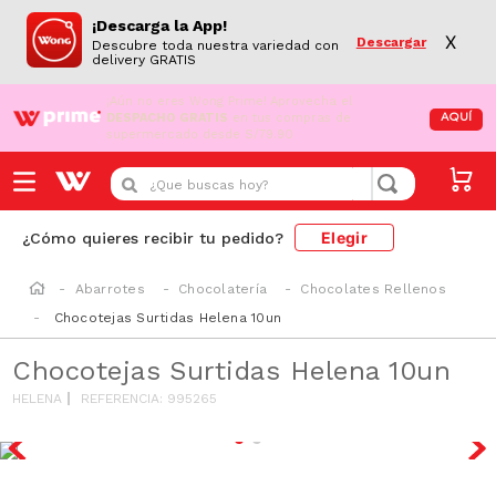
¡Descarga la App!
X
Descargar
Descubre toda nuestra variedad con
delivery GRATIS
¡Aún no eres Wong Prime!
Aprovecha el
DESPACHO GRATIS
en tus compras de
AQUÍ
supermercado desde S/79.90
¿Que buscas hoy?
Elegir
¿Cómo quieres recibir tu pedido?
Abarrotes
Chocolatería
Chocolates Rellenos
Chocotejas Surtidas Helena 10un
Chocotejas Surtidas Helena 10un
HELENA
REFERENCIA
:
995265
AZUCAR/GRAS
SAT