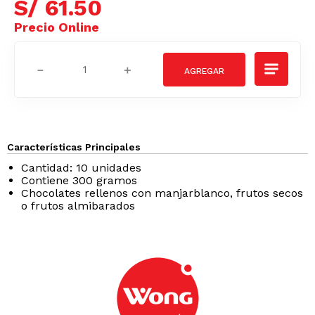
S/
61
.
50
－
＋
Características Principales
Cantidad: 10 unidades
Contiene 300 gramos
Chocolates rellenos con manjarblanco, frutos secos
o frutos almibarados
/GRASAS-
AZUCAR/GRASAS-
AZUCAR/GRAS
SAT
SAT
Podrían interesarte