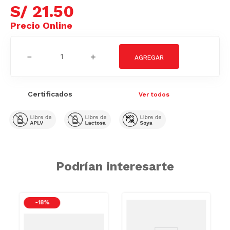
S/
21
.
50
－
＋
Certificados
Ver todos
SODIO/GRASA
SAT
Podrían interesarte
SODIO/GRASAS-
SAT
-
18 %
DIO/GRASAS-