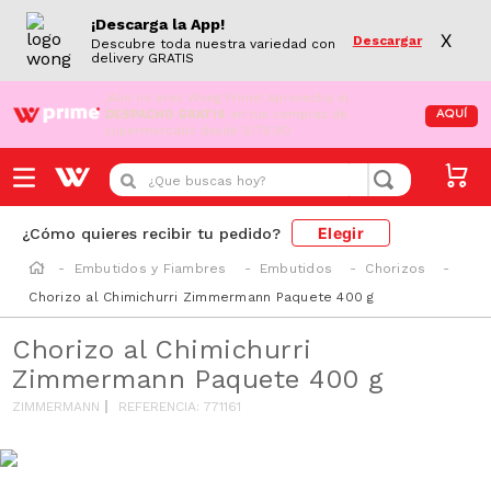
¡Descarga la App!
X
Descargar
Descubre toda nuestra variedad con
delivery GRATIS
¡Aún no eres Wong Prime!
Aprovecha el
DESPACHO GRATIS
en tus compras de
AQUÍ
supermercado desde S/79.90
¿Que buscas hoy?
Elegir
¿Cómo quieres recibir tu pedido?
Embutidos y Fiambres
Embutidos
Chorizos
Chorizo al Chimichurri Zimmermann Paquete 400 g
Chorizo al Chimichurri
Zimmermann Paquete 400 g
ZIMMERMANN
REFERENCIA
:
771161
SODIO/GRASAS
SAT