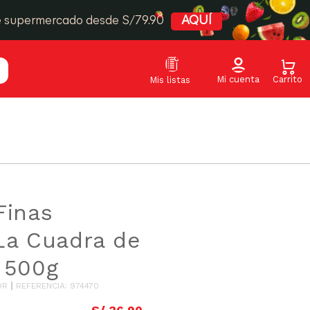
e supermercado desde S/79.90
AQUÍ
Finas
La Cuadra de
 500g
OR
REFERENCIA
:
974470