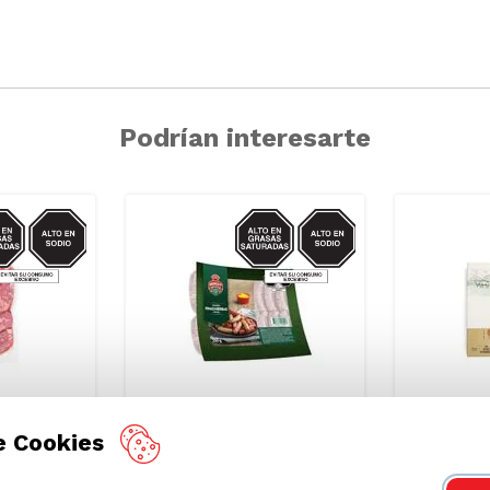
Podrían interesarte
IO/GRASAS-
SODIO/GRASAS-
SAT
SAT
e Cookies
Hierbas
Chorizo Coctel Finas
Chorizo Pa
400g
Hierbas Braedt Paquete
Argentid
250 g
Oregon F