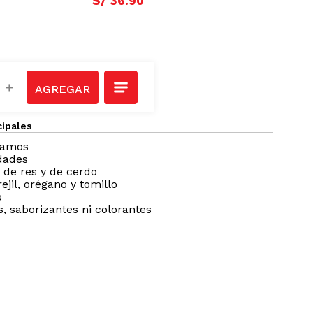
S/
36
.
90
＋
cipales
ramos
dades
 de res y de cerdo
jil, orégano y tomillo
o
, saborizantes ni colorantes