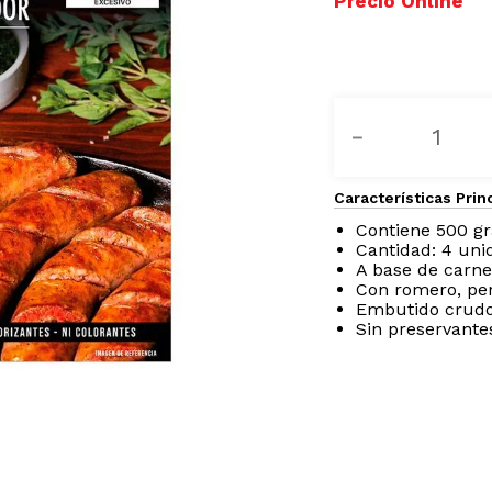
－
Características Prin
Contiene 500 g
Cantidad: 4 uni
A base de carne
Con romero, pere
Embutido crud
Sin preservantes