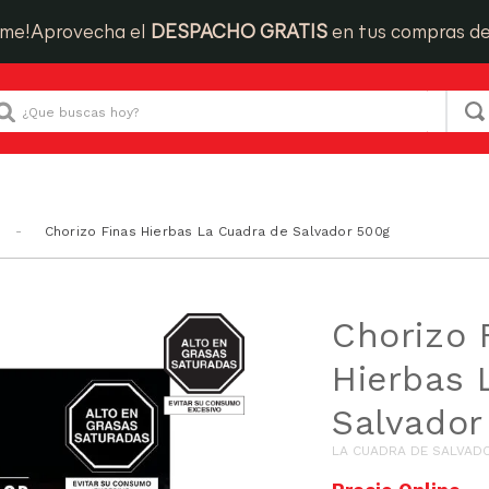
ime!
Aprovecha el
DESPACHO GRATIS
en tus compras d
Que buscas hoy?
Chorizo Finas Hierbas La Cuadra de Salvador 500g
GRASAS-
Chorizo 
SAT
Hierbas 
Salvador
LA CUADRA DE SALVAD