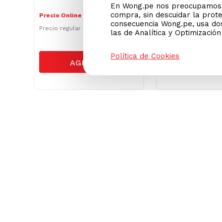
En Wong.pe nos preocupamos p
compra, sin descuidar la prot
9
.
90
S/
18
.
50
Precio Online
Precio Online
consecuencia Wong.pe, usa dos
S/
20.50
Precio regular
las de Analítica y Optimizació
Política de Cookies