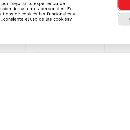
or mejorar tu experiencia de
ección de tus datos personales. En
S/
21
.
50
S/
14
.
50
Precio Online
Precio Onli
 tipos de cookies las Funcionales y
n ¿consiente el uso de las cookies?
TAMBIÉN TE PUEDE
AYUDA CAL
INTERESAR
(01) 613 
Wong Prime
Gestión de residuos de
apartados eléctricos y