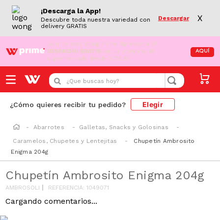
¡Descarga la App!
X
Descargar
Descubre toda nuestra variedad con
delivery GRATIS
¡Aún no eres Wong Prime!
Aprovecha el
DESPACHO GRATIS
en tus compras de
AQUÍ
supermercado desde S/79.90
¿Que buscas hoy?
Elegir
¿Cómo quieres recibir tu pedido?
Abarrotes
Galletas, Snacks y Golosinas
Caramelos, Chupetes y Lentejitas
Chupetín Ambrosito
Enigma 204g
Chupetín Ambrosito Enigma 204g
AMBROSOLI
REFERENCIA
:
1049071
Cargando comentarios...
AZUCAR