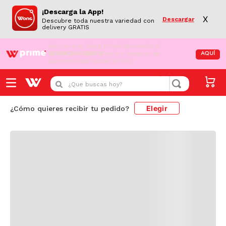
¡Descarga la App!
X
Descargar
Descubre toda nuestra variedad con
delivery GRATIS
¡Aún no eres Wong Prime!
Aprovecha el
DESPACHO GRATIS
en tus compras de
AQUÍ
supermercado desde S/79.90
Cargando comentarios...
¿Que buscas hoy?
Elegir
¿Cómo quieres recibir tu pedido?