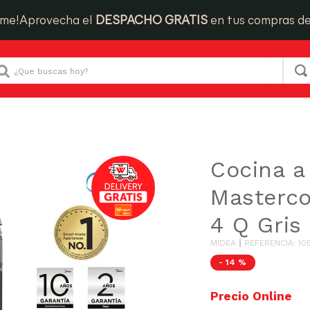
ime!
Aprovecha el
DESPACHO GRATIS
en tus compras d
Que buscas hoy?
Cocina a Gas Mastercook Plus 20'' 4 Q Gris
Cocina a
Masterco
4 Q Gris
MIDEA
REFERENCIA
:
10
-
14 %