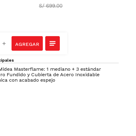
S/
599
.
00
S/
699
.
00
＋
cipales
idea Masterflame: 1 mediano + 3 estándar
erro Fundido y Cubierta de Acero Inoxidable
ica con acabado espejo