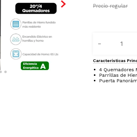
－
Características Prin
4 Quemadores M
Parrillas de Hi
Puerta Panorám