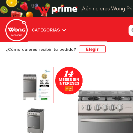
¡Aún no eres Wong Pr
¿
CATEGORIAS
Elegir
¿Cómo quieres recibir tu pedido?
Electrohogar
Cocina
Cocinas de pie