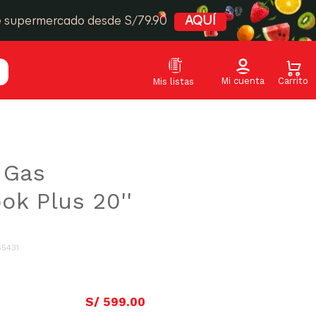
e supermercado desde S/79.90
AQUÍ
 Gas
ok Plus 20''
55431