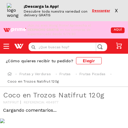
¡Descarga la App!
X
Descargar
Descubre toda nuestra variedad con
delivery GRATIS
¡Aún no eres Wong Prime!
Aprovecha el
DESPACHO GRATIS
en tus compras de
AQUÍ
supermercado desde S/79.90
¿Que buscas hoy?
Elegir
¿Cómo quieres recibir tu pedido?
Frutas y Verduras
Frutas
Frutas Picadas
Coco en Trozos Natifrut 120g
Coco en Trozos Natifrut 120g
NATIFRUT
REFERENCIA
:
484977
Cargando comentarios...